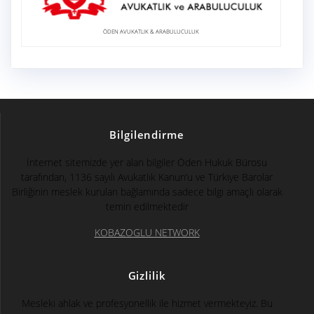
ÖDEN AVUKATLIK & ARABULUCULUK
Bilgilendirme
İnternet sitemizde yer alan bilgiler Öden Hukuk Bürosu
tarafından, 1136 sayılı Avukatlık Kanun’u ve Türkiye Barolar
Birliğinin meslek kuruları bağlamında sadece bilgi amaçlı olarak
temin edilmektedir
KOBAZOGLU NETWORK
Gizlilik
Mesleki ahlak ve profesyonellik ile hizmet vermekteyiz. Bu