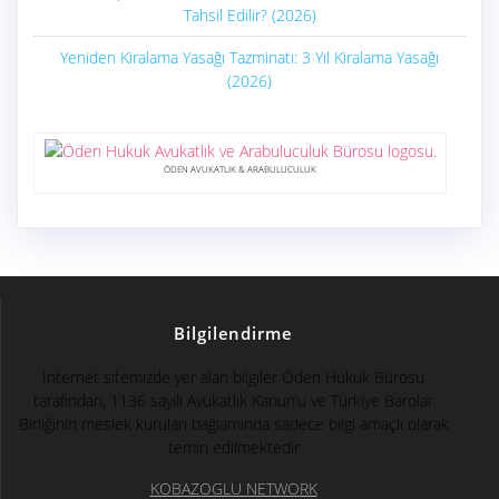
Tahsil Edilir? (2026)
Yeniden Kiralama Yasağı Tazminatı: 3 Yıl Kiralama Yasağı
(2026)
ÖDEN AVUKATLIK & ARABULUCULUK
Bilgilendirme
İnternet sitemizde yer alan bilgiler Öden Hukuk Bürosu
tarafından, 1136 sayılı Avukatlık Kanun’u ve Türkiye Barolar
Birliğinin meslek kuruları bağlamında sadece bilgi amaçlı olarak
temin edilmektedir
KOBAZOGLU NETWORK