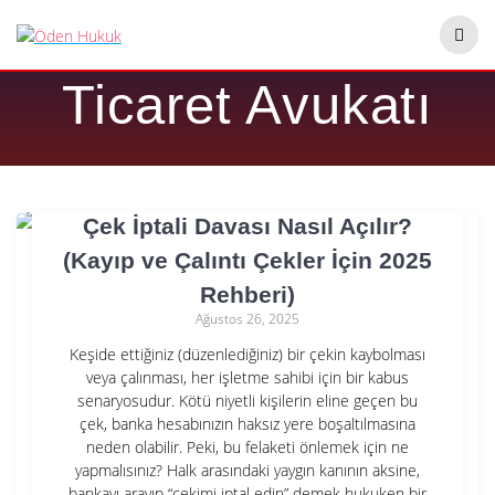
Skip
Etiket:
Ankara
to
content
Ticaret Avukatı
Çek İptali Davası Nasıl Açılır?
(Kayıp ve Çalıntı Çekler İçin 2025
Rehberi)
Ağustos 26, 2025
Keşide ettiğiniz (düzenlediğiniz) bir çekin kaybolması
veya çalınması, her işletme sahibi için bir kabus
senaryosudur. Kötü niyetli kişilerin eline geçen bu
çek, banka hesabınızın haksız yere boşaltılmasına
neden olabilir. Peki, bu felaketi önlemek için ne
yapmalısınız? Halk arasındaki yaygın kanının aksine,
bankayı arayıp “çekimi iptal edin” demek hukuken bir