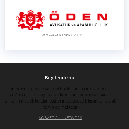
ÖDEN AVUKATLIK & ARABULUCULUK
Bilgilendirme
İnternet sitemizde yer alan bilgiler Öden Hukuk Bürosu
tarafından, 1136 sayılı Avukatlık Kanun’u ve Türkiye Barolar
Birliğinin meslek kuruları bağlamında sadece bilgi amaçlı olarak
temin edilmektedir
KOBAZOGLU NETWORK