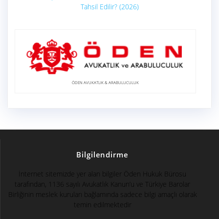
Tahsil Edilir? (2026)
ÖDEN AVUKATLIK & ARABULUCULUK
Bilgilendirme
İnternet sitemizde yer alan bilgiler Öden Hukuk Bürosu
tarafından, 1136 sayılı Avukatlık Kanun’u ve Türkiye Barolar
Birliğinin meslek kuruları bağlamında sadece bilgi amaçlı olarak
temin edilmektedir