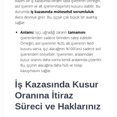
Bazen bir iş kazasında birden fazla işverenin (örneğin,
asıl işveren ve alt işveren/taşeron) kusuru olabilir. Bu
durumda
iş kazasında müteselsil sorumluluk
ilkesi devreye girer. Bu, işçiye çok büyük bir avantaj
sağlar:
Anlamı:
İşçi, uğradığı zararın
tamamını
işverenlerden sadece birinden talep edebilir.
Örneğin, asıl işverenin %20, alt işverenin %60
kusuru varsa, işçi alacağının %100’ünü sadece asıl
işverenden isteyebilir. İşverenler, aralarındaki
kusur oranını daha sonra kendi aralarında çözerler.
Bu, işçinin alacağına daha hızlı ve kolay
kavuşmasını sağlar.
İş Kazasında Kusur
Oranına İtiraz
Süreci ve Haklarınız