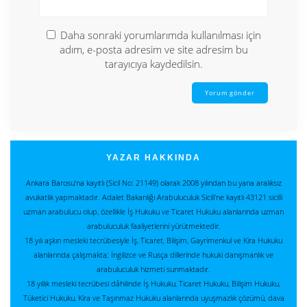
Daha sonraki yorumlarımda kullanılması için
adım, e-posta adresim ve site adresim bu
tarayıcıya kaydedilsin.
YAZAR HAKKINDA
Ankara Barosu’na kayıtlı (Sicil No: 21149) olarak 2008 yılından bu yana aralıksız
avukatlık yapmaktadır. Adalet Bakanlığı Arabuluculuk Sicili’ne kayıtlı 43121 sicilli
uzman arabulucu olup, özellikle İş Hukuku ve Ticaret Hukuku alanlarında uzman
arabuluculuk faaliyetlerini yürütmektedir.
18 yılı aşkın mesleki tecrübesiyle İş, Ticaret, Bilişim, Gayrimenkul ve Kira Hukuku
alanlarında çalışmakta; İngilizce ve Rusça dillerinde hukuki danışmanlık ve
arabuluculuk hizmeti sunmaktadır.
18 yıllık mesleki tecrübesi dâhilinde İş Hukuku, Ticaret Hukuku, Bilişim Hukuku,
Tüketici Hukuku, Kira ve Taşınmaz Hukuku alanlarında uyuşmazlık çözümü, dava