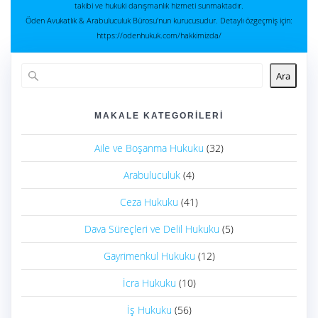
takibi ve hukuki danışmanlık hizmeti sunmaktadır.
Öden Avukatlık & Arabuluculuk Bürosu'nun kurucusudur. Detaylı özgeçmiş için:
https://odenhukuk.com/hakkimizda/
Ara
MAKALE KATEGORILERI
Aile ve Boşanma Hukuku
(32)
Arabuluculuk
(4)
Ceza Hukuku
(41)
Dava Süreçleri ve Delil Hukuku
(5)
Gayrimenkul Hukuku
(12)
İcra Hukuku
(10)
İş Hukuku
(56)