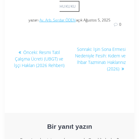
HUKUKU
yazarı
Av. Arb. Serdar ÖDEN
açık Ağustos 5, 2025
0
Yazı
Sonraki
Sonraki:
İşin Sona Ermesi
Önceki
Önceki:
Resmi Tatil
yazı:
gezinmesi
Nedeniyle Fesih: Kıdem ve
yazı:
Çalışma Ücreti (UBGT) ve
İhbar Tazminatı Haklarınız
İşçi Hakları (2026 Rehberi)
(2026)
Bir yanıt yazın