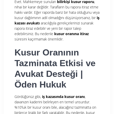
Evet. Mahkemeye sunulan
bilirkişi kusur raporu
,
nihai bir karar değildir. Tarafların bu rapora itiraz etme
hakkı vardır. Eğer raporda bariz bir hata olduğunu veya
kusur dağılımının adil olmadığını düşünüyorsanız, bir
iş
kazası avukatı
aracılığıyla gerekçelerinizi sunarak
rapora itiraz edebilir ve yeni bir rapor talep
edebilirsiniz. Bu nedenle
kusur oranına itiraz
süresini kaçırmamak önemlidir.
Kusur Oranının
Tazminata Etkisi ve
Avukat Desteği |
Öden Hukuk
Gördüğünüz gibi,
iş kazasında kusur oranı
,
davanızın kaderini belirleyen en temel unsurdur.
%10’luk bir kusur oranı bile, alacağınız tazminatta on
binlerce liralık bir fark yaratabilir. Bu nedenle, kusur