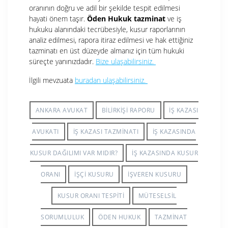
oranının doğru ve adil bir şekilde tespit edilmesi
hayati önem taşır.
Öden Hukuk tazminat
ve iş
hukuku alanındaki tecrübesiyle, kusur raporlarının
analiz edilmesi, rapora itiraz edilmesi ve hak ettiğiniz
tazminatı en üst düzeyde almanız için tüm hukuki
süreçte yanınızdadır.
Bize ulaşabilirsiniz.
İlgili mevzuata
buradan ulaşabilirsiniz.
ANKARA AVUKAT
BILIRKIŞI RAPORU
İŞ KAZASI
AVUKATI
İŞ KAZASI TAZMINATI
İŞ KAZASINDA
KUSUR DAĞILIMI VAR MIDIR?
İŞ KAZASINDA KUSUR
ORANI
İŞÇI KUSURU
İŞVEREN KUSURU
KUSUR ORANI TESPITI
MÜTESELSIL
SORUMLULUK
ÖDEN HUKUK
TAZMINAT