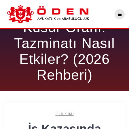
Skip
İş Kazasında
to
content
Kusur Oranı:
Tazminatı Nasıl
Etkiler? (2026
Rehberi)
İŞ HUKUKU
İş Kazasında