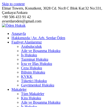
Skip to content
Elmar Towers, Konutkent, 3028 Cd. No:8 C Blok Kat:32 No:331,
Çankaya/Ankara
+90 506 433 91 42
avserdaroden@gmail.com
Anasayfa
Hakkımızda | Av. Arb. Serdar Öden
Faaliyet Alanlarımız
Arabuluculuk
Aile ve Boşanma Hukuku
İş Hukuku
Tazminat Hukuku
İcra ve İflas Hukuku
Ceza Hukuku
Bilişim Hukuku
KVKK
Tüketici Hukuku
Gayrimenkul Hukuku
Makaleler
Tüm Makaleler
Kira Hukuku
Aile ve Boşanma Hukuku
İş Hukuku