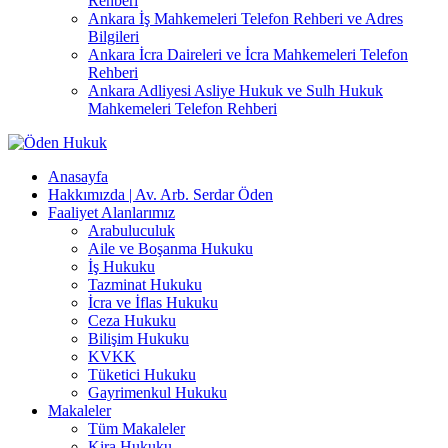
Rehberi
Ankara İş Mahkemeleri Telefon Rehberi ve Adres
Bilgileri
Ankara İcra Daireleri ve İcra Mahkemeleri Telefon
Rehberi
Ankara Adliyesi Asliye Hukuk ve Sulh Hukuk
Mahkemeleri Telefon Rehberi
Anasayfa
Hakkımızda | Av. Arb. Serdar Öden
Faaliyet Alanlarımız
Arabuluculuk
Aile ve Boşanma Hukuku
İş Hukuku
Tazminat Hukuku
İcra ve İflas Hukuku
Ceza Hukuku
Bilişim Hukuku
KVKK
Tüketici Hukuku
Gayrimenkul Hukuku
Makaleler
Tüm Makaleler
Kira Hukuku