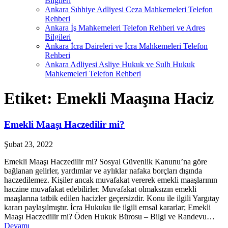
Bilgileri
Ankara Sıhhiye Adliyesi Ceza Mahkemeleri Telefon
Rehberi
Ankara İş Mahkemeleri Telefon Rehberi ve Adres
Bilgileri
Ankara İcra Daireleri ve İcra Mahkemeleri Telefon
Rehberi
Ankara Adliyesi Asliye Hukuk ve Sulh Hukuk
Mahkemeleri Telefon Rehberi
Etiket:
Emekli Maaşına Haciz
Emekli Maaşı Haczedilir mi?
Şubat 23, 2022
Emekli Maaşı Haczedilir mi? Sosyal Güvenlik Kanunu’na göre
bağlanan gelirler, yardımlar ve aylıklar nafaka borçları dışında
haczedilemez. Kişiler ancak muvafakat vererek emekli maaşlarının
haczine muvafakat edebilirler. Muvafakat olmaksızın emekli
maaşlarına tatbik edilen hacizler geçersizdir. Konu ile ilgili Yargıtay
kararı paylaşılmıştır. İcra Hukuku ile ilgili emsal kararlar; Emekli
Maaşı Haczedilir mi? Öden Hukuk Bürosu – Bilgi ve Randevu…
Devamı