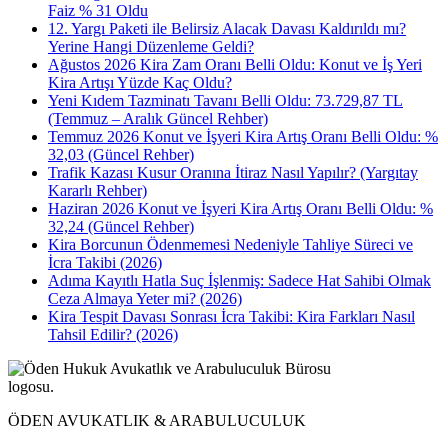
Faiz % 31 Oldu
12. Yargı Paketi ile Belirsiz Alacak Davası Kaldırıldı mı?
Yerine Hangi Düzenleme Geldi?
Ağustos 2026 Kira Zam Oranı Belli Oldu: Konut ve İş Yeri
Kira Artışı Yüzde Kaç Oldu?
Yeni Kıdem Tazminatı Tavanı Belli Oldu: 73.729,87 TL
(Temmuz – Aralık Güncel Rehber)
Temmuz 2026 Konut ve İşyeri Kira Artış Oranı Belli Oldu: %
32,03 (Güncel Rehber)
Trafik Kazası Kusur Oranına İtiraz Nasıl Yapılır? (Yargıtay
Kararlı Rehber)
Haziran 2026 Konut ve İşyeri Kira Artış Oranı Belli Oldu: %
32,24 (Güncel Rehber)
Kira Borcunun Ödenmemesi Nedeniyle Tahliye Süreci ve
İcra Takibi (2026)
Adıma Kayıtlı Hatla Suç İşlenmiş: Sadece Hat Sahibi Olmak
Ceza Almaya Yeter mi? (2026)
Kira Tespit Davası Sonrası İcra Takibi: Kira Farkları Nasıl
Tahsil Edilir? (2026)
ÖDEN AVUKATLIK & ARABULUCULUK