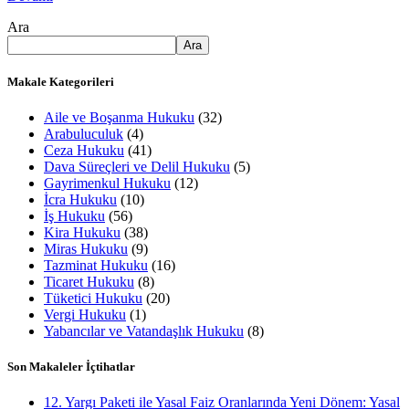
Ara
Ara
Makale Kategorileri
Aile ve Boşanma Hukuku
(32)
Arabuluculuk
(4)
Ceza Hukuku
(41)
Dava Süreçleri ve Delil Hukuku
(5)
Gayrimenkul Hukuku
(12)
İcra Hukuku
(10)
İş Hukuku
(56)
Kira Hukuku
(38)
Miras Hukuku
(9)
Tazminat Hukuku
(16)
Ticaret Hukuku
(8)
Tüketici Hukuku
(20)
Vergi Hukuku
(1)
Yabancılar ve Vatandaşlık Hukuku
(8)
Son Makaleler İçtihatlar
12. Yargı Paketi ile Yasal Faiz Oranlarında Yeni Dönem: Yasal