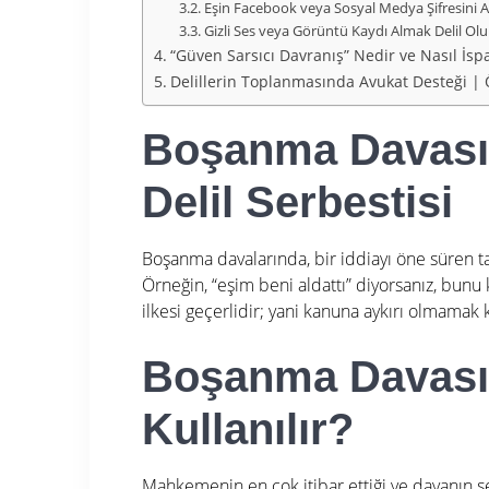
Eşin Facebook veya Sosyal Medya Şifresini 
Gizli Ses veya Görüntü Kaydı Almak Delil Ol
“Güven Sarsıcı Davranış” Nedir ve Nasıl İspa
Delillerin Toplanmasında Avukat Desteği 
Boşanma Davasın
Delil Serbestisi
Boşanma davalarında, bir iddiayı öne süren ta
Örneğin, “eşim beni aldattı” diyorsanız, bunu
ilkesi geçerlidir; yani kanuna aykırı olmamak ka
Boşanma Davasın
Kullanılır?
Mahkemenin en çok itibar ettiği ve davanın sey