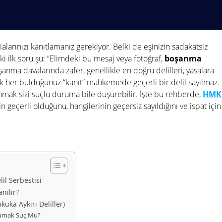
larınızı kanıtlamanız gerekiyor. Belki de eşinizin sadakatsiz
aki ilk soru şu: “Elimdeki bu mesaj veya fotoğraf,
boşanma
şanma davalarında zafer, genellikle en doğru delilleri, yasalara
cak her bulduğunuz “kanıt” mahkemede geçerli bir delil sayılmaz.
nmak sizi suçlu duruma bile düşürebilir. İşte bu rehberde,
HMK
in geçerli olduğunu, hangilerinin geçersiz sayıldığını ve ispat için
il Serbestisi
nılır?
uka Aykırı Deliller)
Okumak Suç Mu?