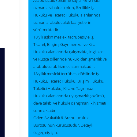
Arabuluculuk Sicili’ne kayıtlı 43121 sicilli
uzman arabulucu olup, özellikle İş
Hukuku ve Ticaret Hukuku alanlarında
uzman arabuluculuk faaliyetlerini
yürütmektedir.
18 yılı aşkın mesleki tecrübesiyle İş,
Ticaret, Bilişim, Gayrimenkul ve Kira
Hukuku alanlarında çalışmakta; İngilizce
ve Rusça dillerinde hukuki danışmanlık ve
arabuluculuk hizmeti sunmaktadır.
18 yıllık mesleki tecrübesi dâhilinde İş
Hukuku, Ticaret Hukuku, Bilişim Hukuku,
Tüketici Hukuku, Kira ve Taşınmaz
Hukuku alanlarında uyuşmazlık çözümü,
dava takibi ve hukuki danışmanlık hizmeti
sunmaktadır.
Öden Avukatlık & Arabuluculuk
Bürosu'nun kurucusudur. Detaylı
özgeçmiş için: