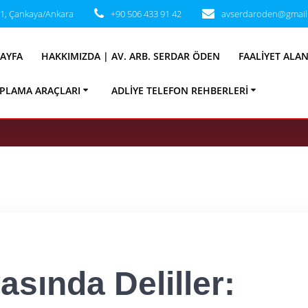
31, Çankaya/Ankara
+90 506 433 91 42
avserdaroden@gmail
sında Deliller:
AYFA
HAKKIMIZDA | AV. ARB. SERDAR ÖDEN
FAALIYET ALA
rı Deliller (2026 
PLAMA ARAÇLARI
ADLIYE TELEFON REHBERLERI
ında Deliller: