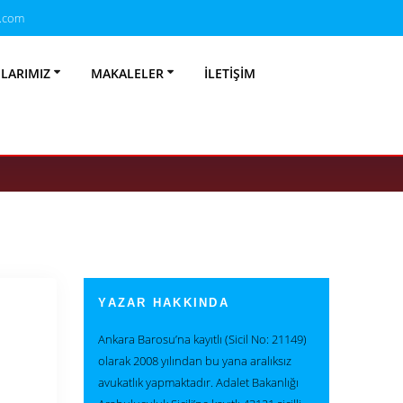
.com
 Hukuka Uygun
NLARIMIZ
MAKALELER
İLETIŞIM
Rehberi)
YAZAR HAKKINDA
Ankara Barosu’na kayıtlı (Sicil No: 21149)
olarak 2008 yılından bu yana aralıksız
avukatlık yapmaktadır. Adalet Bakanlığı