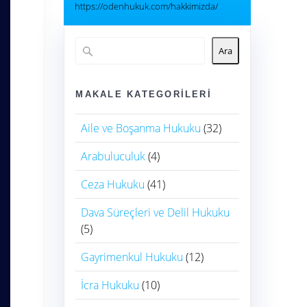
https://odenhukuk.com/hakkimizda/
Ara
MAKALE KATEGORILERI
Aile ve Boşanma Hukuku
(32)
Arabuluculuk
(4)
Ceza Hukuku
(41)
Dava Süreçleri ve Delil Hukuku
(5)
Gayrimenkul Hukuku
(12)
İcra Hukuku
(10)