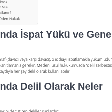
Almak
ur Mu?
tlanır?
| Öden Hukuk
da İspat Yükü ve Gene
raf (davacı veya karşı davacı), o iddiayı ispatlamakla yükümlüdür
 kanıtlamanız gerekir. Medeni usul hukukumuzda “delil serbestis
ydıyla her şey delil olarak kullanılabilir.
da Delil Olarak Neler
rini değiştiren deliller şunlardır: