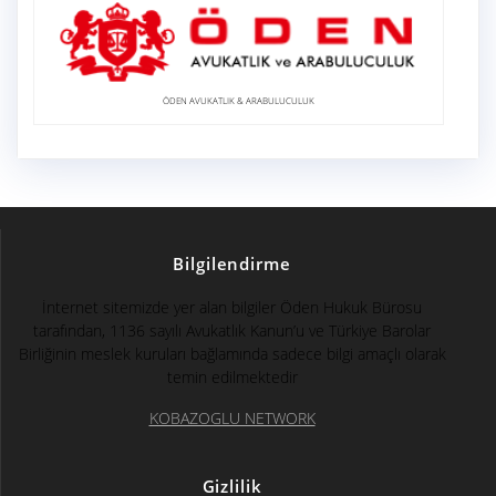
ÖDEN AVUKATLIK & ARABULUCULUK
Bilgilendirme
İnternet sitemizde yer alan bilgiler Öden Hukuk Bürosu
tarafından, 1136 sayılı Avukatlık Kanun’u ve Türkiye Barolar
Birliğinin meslek kuruları bağlamında sadece bilgi amaçlı olarak
temin edilmektedir
KOBAZOGLU NETWORK
Gizlilik