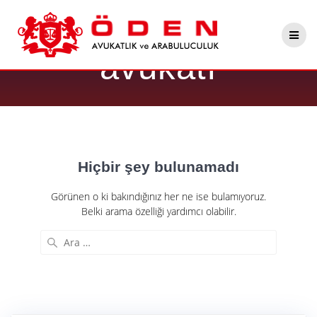
Skip
Etiket:
velayet
to
content
avukatı
Hiçbir şey bulunamadı
Görünen o ki bakındığınız her ne ise bulamıyoruz.
Belki arama özelliği yardımcı olabilir.
Arama: